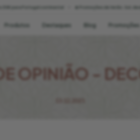
 30€ para Portugal continental
☀️ Promoções de Verão. Sol, desi
Produtos
Destaques
Blog
Promoções
DE OPINIÃO - D
13.12.2021