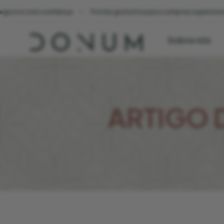
eguro e com confiança
Portes gratuitos para compras superiores
Sobre nós
ARTIGO 