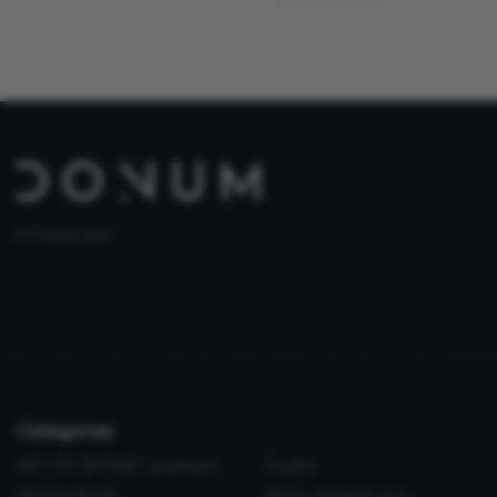
PT 515653969
Categorias
ART OF GIFTING: premium,
Outlet
fácil e rápido
PETS: porque eles