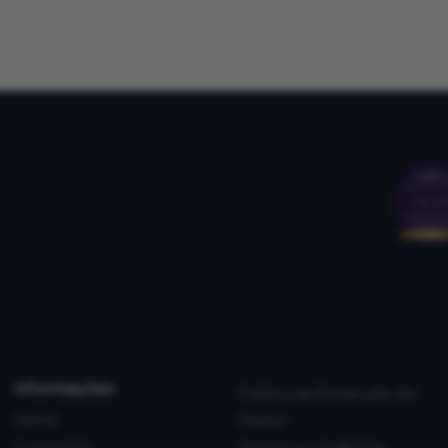
informações
Política de Protecção de
Home
Dados
Corporate
Termos e condições