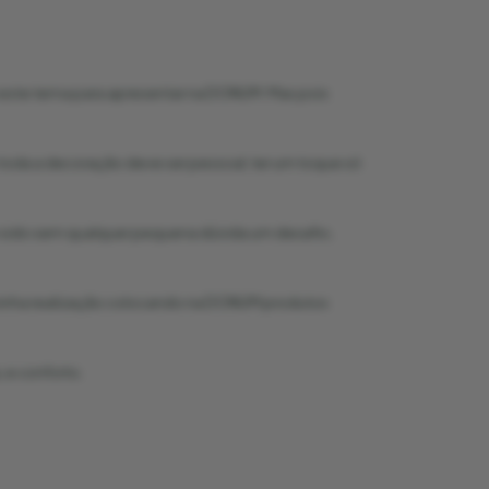
e este tema para apresentar na DONUM. Mas pois
toda a decoração deve ser pessoal, ter um toque só
em sido sem qualquer pequena dúvida um desafio,
a minha realização colocando na DONUM produtos
 e conforto.