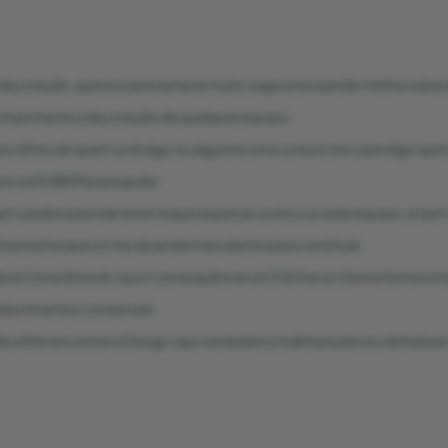
ema decoração, que é e será sempre muito vaga uma opinião minha sobr
im importante a decoração de qualquer espaço.
 olhos de quem a vê algo ou alguma coisa, e é por isso que digo que 
gos na DONUM para ajudar.
jam usados para dar esse toque especial, e único a cada espaço, e t
 tamanha que só me dá ainda mais alento para continuar.
 Cambra Costa Artwork, e por consequência vá CCA Decor. Dessa forma 
elecimentos comerciais.
 a Arte encontra o Design vejo verdadeiros habitats plenos de beleza,