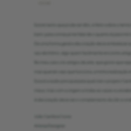
VOLTAR
Existe tanto que pode ser dito, e feito sobre o t
bem, para começar irei falar de o quanto é para m
De uma forma geral a decoração deve embelezar aos
seu de íntimo, algo quem facilmente encontro arti
No meu caso crio artigos de arte, que gosto que se
mas quando vejo que funciona, a minha realização é
Essa é a razão principal pela qual criei o projeto
meus, mas com a origem a todas as casas ou estab
A decoração deve ser o complemento do útil, e onde
João Cambra Costa
Artista/Designer