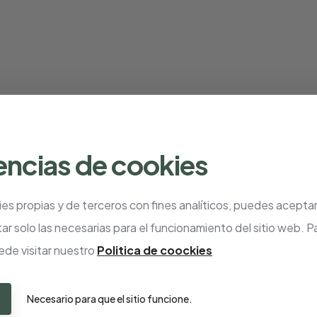
encias de cookies
ies propias y de terceros con fines analíticos, puedes aceptar
ar solo las necesarias para el funcionamiento del sitio web. 
ede visitar nuestro
Politica de coockies
Necesario para que el sitio funcione.