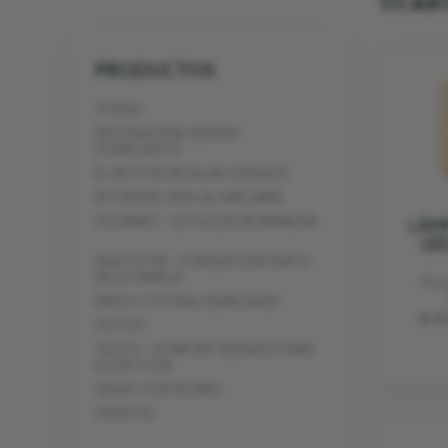
111 A
PRODUCTOS
TODAS
DECORACIÓN: DESIGN
CONSCIENTE
EL ARTE DE REGALAR, ELEVADO
EXTERIOR: VIDA AL AIRE LIBRE
GOURMET - EL PLACER DE BRINDAR
LÁM
LE
MASCOTAS - PORQUE SON PARTE
DE LA FAMILIA
VIL
MESA Y COCINA: ESENCIALES
€ 1
OUTLET
TEXTIL - CONFORT ELEVADO PARA
EL DÍA A DÍA
VELAS Y DIFUSORES
OFERTAS