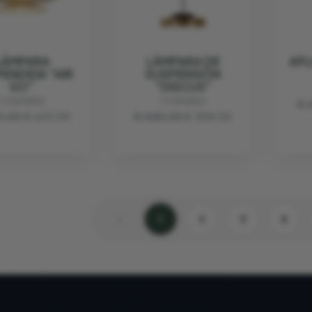
LÁMPARA
LÁMPARA DE
APL
ENDIDA "AIR
SUSPENSIÓN
SO"
"DISCUS"
CONTARDI
CONTARDI
€ 
0.00
€ 623.00
€ 440.00
€ 308.00
‹
1
2
3
4