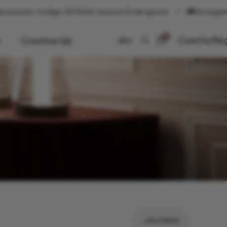
digo: EXTRA10. hasta el 20 de agosto
l🚚 Entregamos en 24 hora
0
Cuenta/Reg
s
Creative lab
ES
+FILTROS