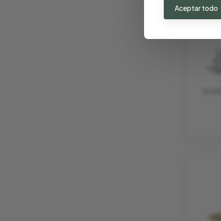
Aceptar todo
C
"T
€ 37