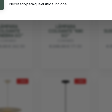
Necesario para que el sitio funcione.
LÁMPARA
LÁMPARA
OLGANTE
COLGANTE "KIKI
SUS
ENEBRA SO"
SO"
CONTARDI
CONTARDI
5.00
€ 262.50
€ 245.00
€ 171.50
€ 
- 30%
- 30%