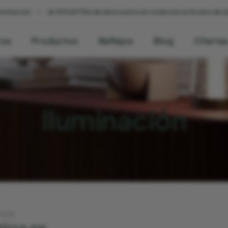
☀️ 10% EXTRA de descuento en todos los artículos de decoración. Có
ros
Productos
Reflejos
Blog
Oferta
Iluminación
TOS