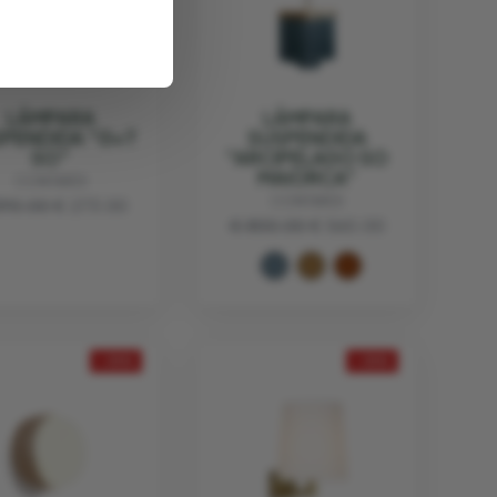
LÁMPARA
LÁMPARA
PENDIDA "G+T
SUSPENDIDA
SO"
"ARCIPELAGO SO
MAIORCA"
CONTARDI
CONTARDI
390.00
€ 273.00
€ 800.00
€ 560.00
- 30%
- 30%