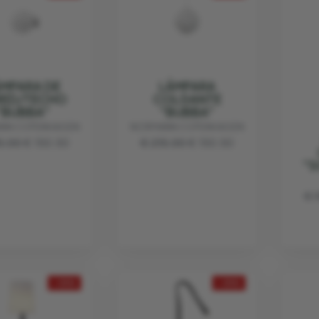
MPARA DE
LÁMPARA
RED/TECHO
COLGANTE
"BUBBA"
"BUBBA"
NN COPENHAGEN
NORMANN COPENHAGEN
5.00
€ 150.50
€ 215.00
€ 150.50
"S
€ 
- 30%
- 30%