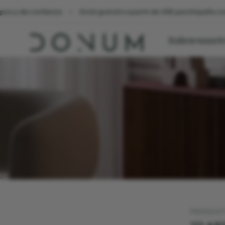
fianza
Envío gratuito a partir de 45€ para España continental
Sobre nosot
PRODUC