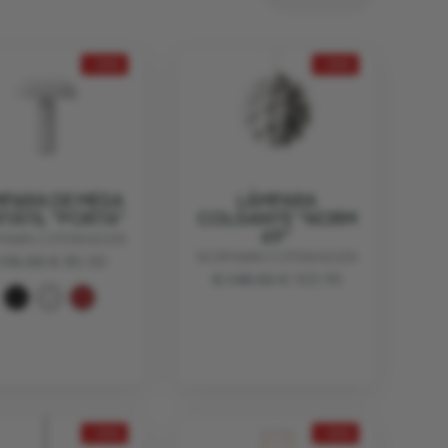
- 30%
- 30%
PARA DE MESA
LÁMPARA
TÁTIL "PORTA"
COLGANTE "NORM
69"
MANN COPENHAGEN
NORMANN COPENHAGEN
115.00
€ 80.50
€ 148.50
€ 103.95
- 30%
- 30%