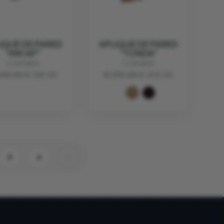
IQUE DE PARED
APLIQUE DE PARED
"KIKI AP"
"TONDA"
CONTARDI
CONTARDI
240.00
€ 168.00
€ 290.00
€ 203.00
5
6
›