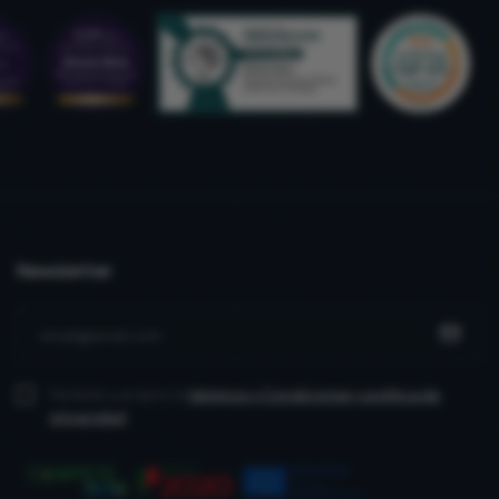
Newsletter
He leído y acepto la
términos y Condiciones
y política de
privacidad