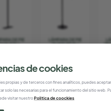
PARA DE PIE
LÁMPARA DE PIE
LÁ
OVALE FL"
"FLEXILED FL"
"BI
CONTARDI
CONTARDI
0.00
€ 434.00
€ 885.00
€ 619.50
€ 
encias de cookies
ies propias y de terceros con fines analíticos, puedes aceptar
- 30%
- 30%
ar solo las necesarias para el funcionamiento del sitio web. 
ede visitar nuestro
Politica de coockies