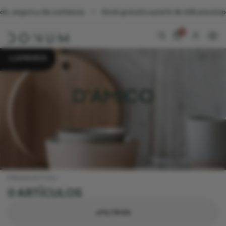
, seguro y de confianza
Envío gratuito a partir de 45€ para Espa
0
LLAMANOS
D'AMICO
PRODUCTOS
0 ARTÍCULOS
+FILTROS