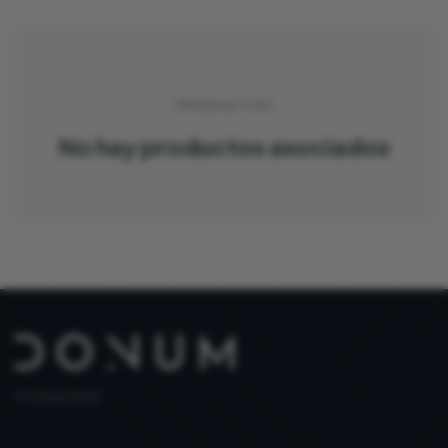
PRODUCTOS
No hay productos asociados
PT 515653969