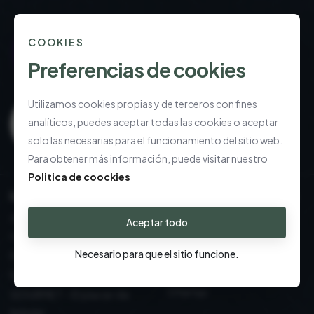
COOKIES
Preferencias de cookies
Utilizamos cookies propias y de terceros con fines
analíticos, puedes aceptar todas las cookies o aceptar
solo las necesarias para el funcionamiento del sitio web.
Para obtener más información, puede visitar nuestro
Politica de coockies
LLAMANOS
Mesa y Cocina: esenciales
Outlet
decoración: design
Aceptar todo
TEXTIL - Confort elevado
consciente
para el día a día
Necesario para que el sitio funcione.
El arte de regalar, elevado
Velas y difusores
Exterior: vida al aire libre
Ofertas
GOURMET - El placer de
brindar