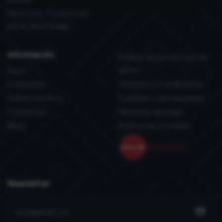
Mascotas - Porque son
parte de la familia
información
Política de protección de
Inicio
datos
Corporate
Términos y Condiciones
Sobre nosotros
Cambios y devoluciones
Contactos
Métodos de pago
Blog
Politica de coockies
Newsletter