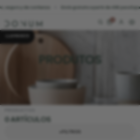
 seguro y de confianza
Envío gratuito a partir de 45€ para Españ
0
LLAMANOS
PRODUTOS
PRODUCTOS
0 ARTÍCULOS
+FILTROS