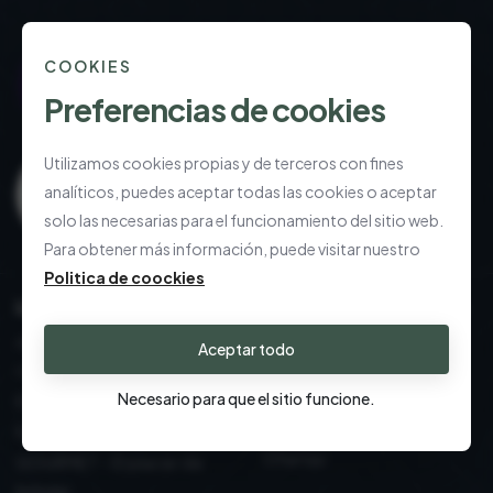
COOKIES
Preferencias de cookies
Utilizamos cookies propias y de terceros con fines
analíticos, puedes aceptar todas las cookies o aceptar
solo las necesarias para el funcionamiento del sitio web.
Para obtener más información, puede visitar nuestro
Politica de coockies
LLAMANOS
Mesa y Cocina: esenciales
Outlet
decoración: design
Aceptar todo
TEXTIL - Confort elevado
consciente
para el día a día
Necesario para que el sitio funcione.
El arte de regalar, elevado
Velas y difusores
Exterior: vida al aire libre
Ofertas
GOURMET - El placer de
brindar