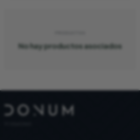
PRODUCTOS
No hay productos asociados
PT 515653969