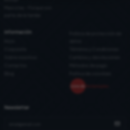
Mascotas - Porque son
parte de la familia
información
Política de protección de
Inicio
datos
Corporate
Términos y Condiciones
Sobre nosotros
Cambios y devoluciones
Contactos
Métodos de pago
Blog
Politica de coockies
Newsletter