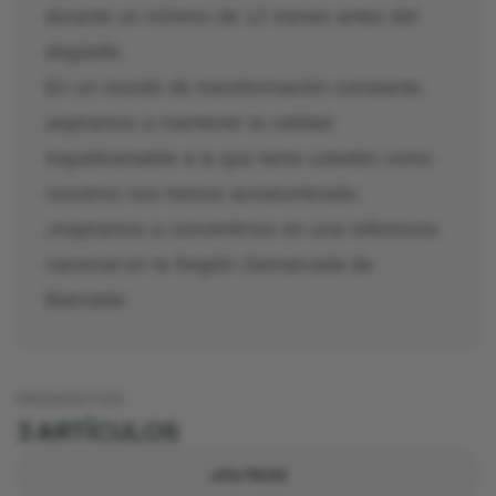
durante un mínimo de 12 meses antes del
degüelle.
En un mundo de transformación constante,
aspiramos a mantener la calidad
inquebrantable a la que tanto ustedes como
nosotros nos hemos acostumbrado.
¡Aspiramos a convertirnos en una referencia
nacional en la Región Demarcada de
Bairrada!
PRODUCTOS
3 ARTÍCULOS
+FILTROS