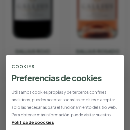
GALLIUS ROJO
GALLIUS ROSADO
GALLIUS
GALLIUS
€ 6.15
€ 7.15
COOKIES
Preferencias de cookies
Utilizamos cookies propias y de terceros con fines
analíticos, puedes aceptar todas las cookies o aceptar
solo las necesarias para el funcionamiento del sitio web.
Para obtener más información, puede visitar nuestro
Politica de coockies