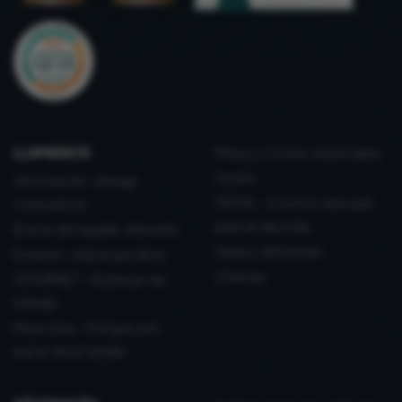
LLAMANOS
Mesa y Cocina: esenciales
Outlet
decoración: design
TEXTIL - Confort elevado
consciente
para el día a día
El arte de regalar, elevado
Velas y difusores
Exterior: vida al aire libre
Ofertas
GOURMET - El placer de
brindar
Mascotas - Porque son
parte de la familia