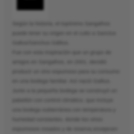
Según la historia, el topónimo Sangalhos
puede tener su origen en el culto a Sanctus
Gallus/Sanchus Gállius.
Fue con esta inspiración que un grupo de
amigos en Sangalhos, en 2001, decidió
producir un vino espumoso para su consumo
en una bodega familiar. Así nació Gallius.
Junto a la pequeña bodega se construyó un
pabellón con control climático, que incluye
una bodega subterránea con temperatura y
humedad constantes, donde los vinos
espumosos rosados y de reserva envejecen