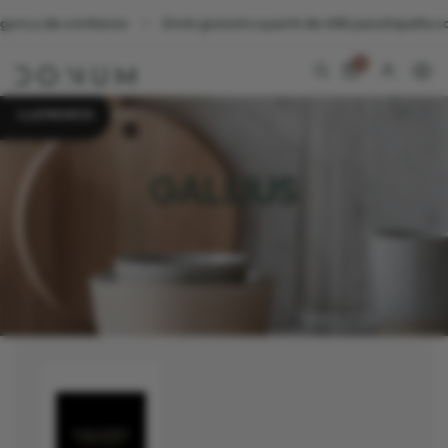
y de confianza
Envío gratuito a partir de 45€ para España contine
0
LLAMANOS
GALLIUS