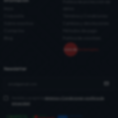
información
Política de protección de
Inicio
datos
Corporate
Términos y Condiciones
Sobre nosotros
Cambios y devoluciones
Contactos
Métodos de pago
Blog
Politica de coockies
Newsletter
He leído y acepto la
términos y Condiciones
y política de
privacidad