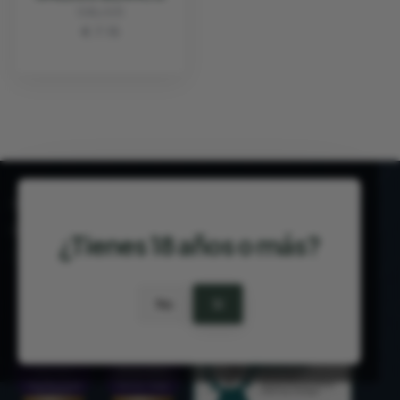
GALLIUS
€ 7.15
¿Tienes 18 años o más?
PT 515653969
No
Sí