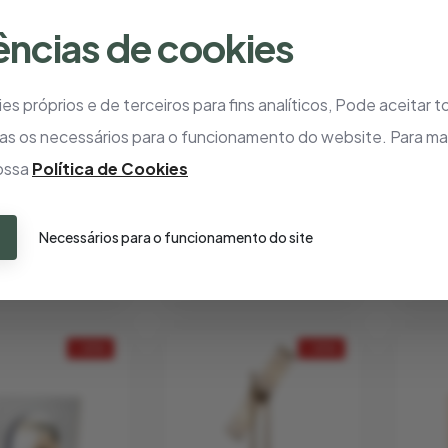
ências de cookies
es próprios e de terceiros para fins analíticos, Pode aceitar 
as os necessários para o funcionamento do website. Para ma
nossa
Política de Cookies
QUADRO
RELÓGIO DE
NUANCES"
PAREDE
€
L'OCANERA
L'OCANERA
Necessários para o funcionamento do site
0.00
€ 154.00
€ 118.00
€ 82.60
- 30%
- 30%