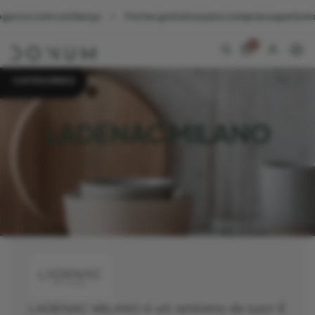
guro e com confiança
Portes gratuitos para compras superiores 3
0
CATEGORIAS
LADENAC MILANO
LADENAC MILANO é um sinónimo de luxo! É