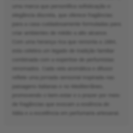
uma marca que personifica sofisticação e
elegância discreta, que oferece fragâncias
para a casa cuidadosamente formuladas para
criar ambientes de médio a alto alcance.
Com uma herança rica que remonta a 1884,
esta celebra um legado de tradição familiar
combinada com a expertise de perfumistas
renomados. Cada vela aromática e difusor
reflete uma jornada sensorial inspirada nas
paisagens italianas e no Mediterrâneo,
promovendo o bem-estar e o prazer por meio
de fragâncias que evocam a essência de
Itália e a excelência em perfumaria artesanal.