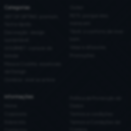
Categorias
Outlet
PETS: porque eles
ART OF GIFTING: premium,
merecem
fácil e rápido
Têxtil: o conforto de viver
Decoração: design
bem
sustentável
Velas e difusores
GOURMET: o prazer de
Promoções
brindar
Mesa e Cozinha: essenciais
de Design
Outdoor: viver ao ar livre
informações
Política de Protecção de
Home
Dados
Corporate
Termos e condições
Sobre nós
Termos e Condições de
Compra
Contactos