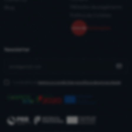
Métodos de pagamento
Blog
Política de Cookies
Newsletter
Li e aceito os
termos e condições
e política de privacidade