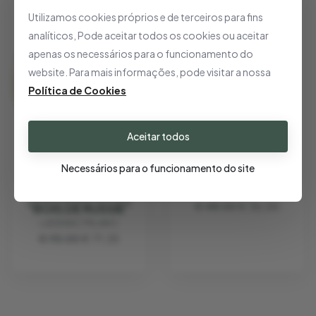
- 25%
- 25%
Utilizamos cookies próprios e de terceiros para fins
analíticos, Pode aceitar todos os cookies ou aceitar
apenas os necessários para o funcionamento do
website. Para mais informações, pode visitar a nossa
Política de Cookies
Aceitar todos
VELA AROMÁTICA
"BARRIOS DE
Necessários para o funcionamento do site
MADRID"
LADENAC MILANO
VELA AROMÁTICA
€ 48.00
€ 36.00
"BOIS DE RUSSIE"
LADENAC MILANO
€ 95.00
€ 71.25