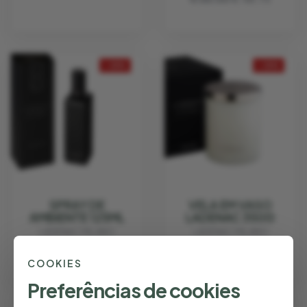
- 25%
- 25%
SPRAY DE
VELA EM VASO
AMBIENTE 125ML
LADENAC 350G
LADENAC MILANO
LADENAC MILANO
€ 45.00
€ 33.75
€ 45.00
€ 33.75
COOKIES
Preferências de cookies