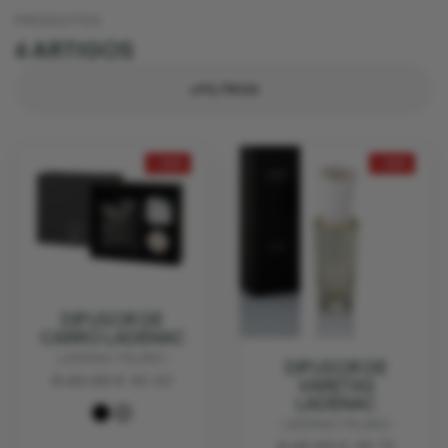
PRODUTOS
6 ARTIGOS
+FILTROS
- 25%
- 25%
DIFUSOR DE
CARRO LADENAC
LADENAC MILANO
DIFUSOR DE
€ 60.00
€ 45.00
VARETAS
LADENAC
LADENAC MILANO
€ 65.00
€ 48.75