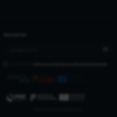
Newsletter
Li e aceito os
termos e condições
e política de privacidade
www.recuperarportugal.gov.pt