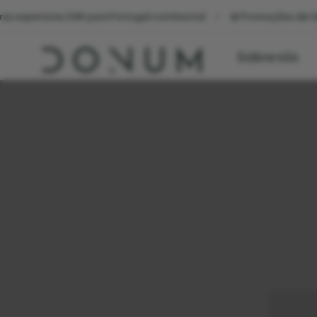
0€ para Portugal continental
☀️ Promoções de Verão. Sol, design
Sobre nós