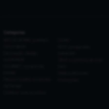
Categorias
ART OF GIFTING: premium,
Outlet
fácil e rápido
PETS: porque eles
Decoração: design
merecem
sustentável
Têxtil: o conforto de viver
GOURMET: o prazer de
bem
brindar
Velas e difusores
Mesa e Cozinha: essenciais
Promoções
de Design
Outdoor: viver ao ar livre