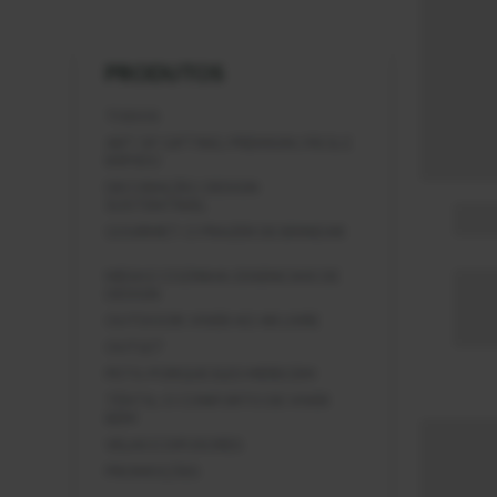
PRODUTOS
TODOS
ART OF GIFTING: PREMIUM, FÁCIL E
RÁPIDO
DECORAÇÃO: DESIGN
SUSTENTÁVEL
GOURMET: O PRAZER DE BRINDAR
MESA E COZINHA: ESSENCIAIS DE
DESIGN
OUTDOOR: VIVER AO AR LIVRE
OUTLET
PETS: PORQUE ELES MERECEM
TÊXTIL: O CONFORTO DE VIVER
BEM
VELAS E DIFUSORES
PROMOÇÕES