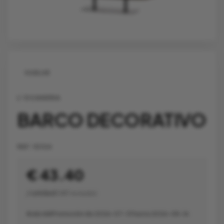
VUELVE
L'OCANERA
BARCO DECORATIVO
REF:
1D104
€ 43.40
/ unidad
(VAT incluido)
€ 62.00
Promoción de 2026-07-31 hasta 2026-08-16