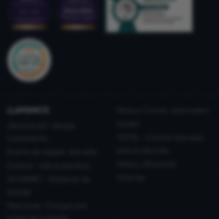
LLAMANOS
Mesa y Cocina: esenciales
Outlet
decoración: design
TEXTIL - Confort elevado
consciente
para el día a día
El arte de regalar, elevado
Velas y difusores
Exterior: vida al aire libre
Ofertas
GOURMET - El placer de
brindar
Mascotas - Porque son
parte de la familia