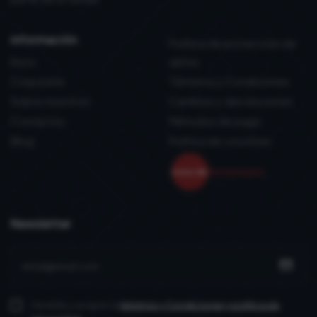
información
Política de protección de
Inicio
datos
Corporate
Términos y Condiciones
Sobre nosotros
Cambios y devoluciones
Contactos
Métodos de pago
Blog
Politica de coockies
Newsletter
He leído y acepto la
términos y Condiciones
y política de