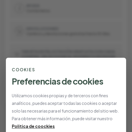
AYUDA
Contáctenos
DEVOLUCIONES
Cambios y devoluciones gratuitas hasta 30 días.
TARJETA DE FELICITACIÓN GRATUITA CON CADA
COMPRA, SELECCIONE AL MOMENTO DE PAGAR.
COOKIES
PAGO 100% SEGURO Y PROTEGIDO
Preferencias de cookies
Utilizamos cookies propias y de terceros con fines
analíticos, puedes aceptar todas las cookies o aceptar
solo las necesarias para el funcionamiento del sitio web.
Para obtener más información, puede visitar nuestro
Politica de coockies