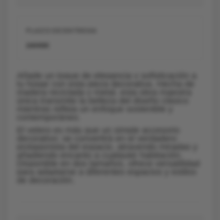
PLAZO DE ENTREGA
24H00
Añade un toque de elegancia y sofisticación a
tu hogar con esta pieza decorativa. Hecha de
madera reciclada y metal, esta obra maestra
única transmite la belleza del diseño clásico
mientras refleja un enfoque sostenible y
contemporáneo.
El velero es más que un simple accesorio
decorativo: se convertirá en el verdadero
protagonista del espacio, atrayendo miradas y
añadiendo encanto a cualquier habitación.
Disponible en dos tamaños, ofrece versatilidad
para adaptarse a diferentes espacios y estilos
de decoración.