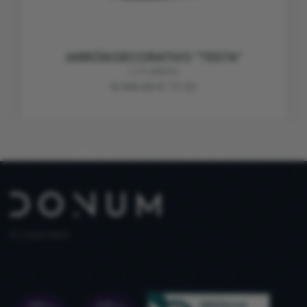
JARRÓN DECORATIVO "TESTA"
L'OCANERA
€ 105.00
€ 73.50
PT 515653969