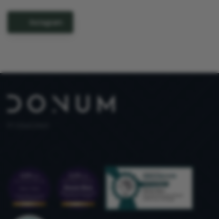
Instagram
PT 515653969