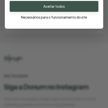
TELEMÓVEL
Aceitar todos
+351 938 276 050 - (chamada para a rede
Necessários para o funcionamento do site
móvel nacional)
INSTAGRAM
Siga a Donum no Instagram
Junte-se à comunidade, imagine, fique a par de todas as nossas
novidades e partilhe as fotos dos seus produtos.