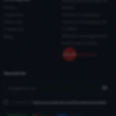
Política de Protecção de
Home
Dados
Corporate
Termos e condições
Sobre nós
Termos e Condições de
Compra
Contactos
Métodos de pagamento
Blog
Política de Cookies
Newsletter
Li e aceito os
termos e condições
e política de privacidade