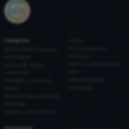
Categorias
Outlet
PETS: porque eles
ART OF GIFTING: premium,
merecem
fácil e rápido
Têxtil: o conforto de viver
Decoração: design
bem
sustentável
Velas e difusores
GOURMET: o prazer de
Promoções
brindar
Mesa e Cozinha: essenciais
de Design
Outdoor: viver ao ar livre
informações