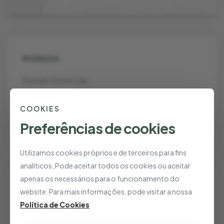
MORADA
Donum Store Lda
Sede Social: Rua Fialho de Almeida nº14, 2º Esq.
- Escritório DP19, Av. Novas
COOKIES
1070-129, Lisboa
Preferências de cookies
Portugal
Utilizamos cookies próprios e de terceiros para fins
analíticos, Pode aceitar todos os cookies ou aceitar
apenas os necessários para o funcionamento do
website. Para mais informações, pode visitar a nossa
EMAIL
Política de Cookies
info@donum.pt