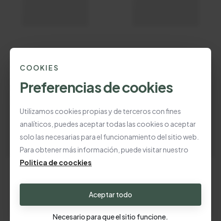
COOKIES
Preferencias de cookies
Utilizamos cookies propias y de terceros con fines
analíticos, puedes aceptar todas las cookies o aceptar
solo las necesarias para el funcionamiento del sitio web.
Para obtener más información, puede visitar nuestro
Politica de coockies
Aceptar todo
Necesario para que el sitio funcione.