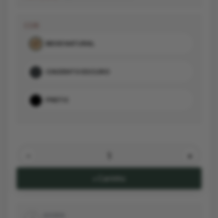
COR
BEGE NATURAL
CINZENTO ESCURO
PRETO
-
+
+ Carrinho
AJUDA