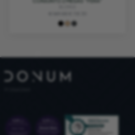
CONJUNTO 2 MESAS "FERA"
BLOMUS
€ 169.00
€ 118.30
PT 515653969