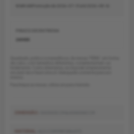
€ 169.00
Promoção de 2026-07-31 até 2026-08-16
PRAZO DE ENTREGA
24H00
Quadrado, prático e maravilhoso. As mesas "FERA", em forma
de cubo, com tamanhos diferentes, complementam-se
lindamente. Como alternativa, você pode simplesmente
encaixá-las e fazer uma só. Adequado somente para uso
interno.
Para limpar as mesas, utilize um pano húmido.
DIMENSÃO:
35X35X35 CM & 40X40X40 CM
MATERIAL:
AÇO COM PINTURA A PÓ