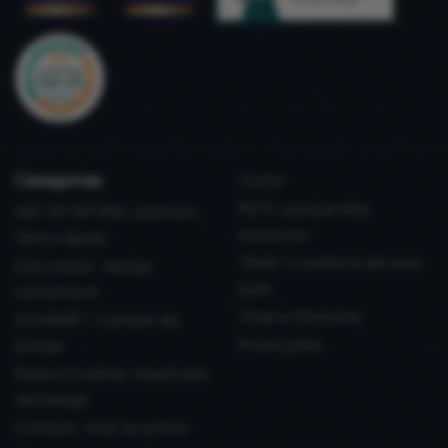
Categorias
Outlet
PETS: porque eles
ART OF GIFTING: premium,
merecem
fácil e rápido
Têxtil: o conforto de viver
Decoração: design
bem
sustentável
Velas e difusores
GOURMET: o prazer de
Promoções
brindar
Mesa e Cozinha: essenciais
de Design
Outdoor: viver ao ar livre