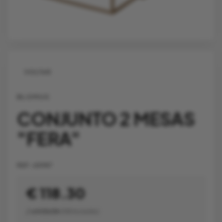
VOLTAR
BLOMUS
CONJUNTO 2 MESAS
"FERA"
REF:
65987
€ 118.30
/ unidade
(IVA Incluído)