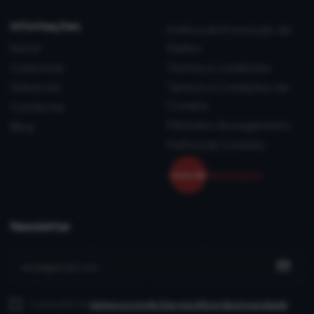
informações
Política de Protecção de
Home
Dados
Corporate
Termos e condições
Sobre nós
Termos e Condições de
Compra
Contactos
Métodos de pagamento
Blog
Política de Cookies
Newsletter
Li e aceito os
termos e condições
e política de privacidade