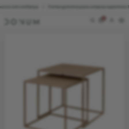
om confiança
Portes gratuitos para compras superiores 30€ para
0