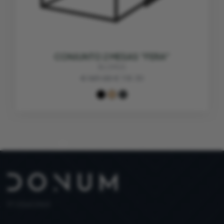
CONJUNTO 2 MESAS "FERA"
BLOMUS
€ 169.00
€ 118.30
PT 515653969