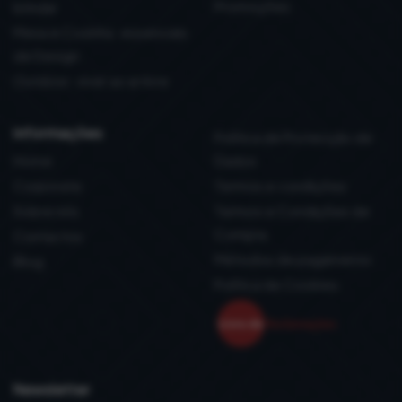
Promoções
brindar
Mesa e Cozinha: essenciais
de Design
Outdoor: viver ao ar livre
informações
Política de Protecção de
Home
Dados
Corporate
Termos e condições
Sobre nós
Termos e Condições de
Compra
Contactos
Métodos de pagamento
Blog
Política de Cookies
Newsletter