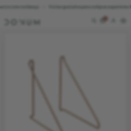
uro e com confiança
Portes gratuitos para compras superiores 30
0