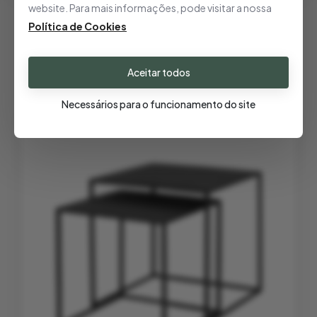
website. Para mais informações, pode visitar a nossa
Política de Cookies
Produtos Relacionados
Aceitar todos
Necessários para o funcionamento do site
- 30%