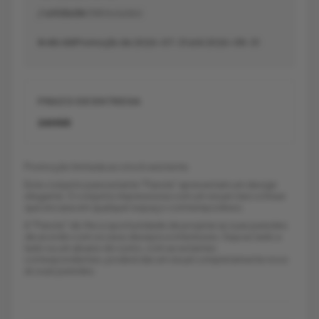
/ unidade
(IVA Incluído)
€ 40.00
Promoção de 2026-07-31 até 2026-08-31
PRAZO DE ENTREGA
24H00
Promoção limitada ao stock existente.
Este conjunto para estante "Panola" apresentam um design
elegante. O conjunto impressiona com um visual claro e linear
que encaixa em qualquer espaço comtemporâneo.
A "Panola" dá-lhe a oportunidade de projetar as suas paredes
de acordo com os seus desejos e interesses. Seja ao lado a
lado ou um abaixo do outro, com as estantes
correspondentes, poderá dar um visual completamente novo
ás suas paredes.