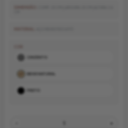
DIMENSÃO:
COMP.: 25 CM | LARGURA: 25 CM | ALTURA: 2.6
CM
MATERIAL:
AÇO REVESTIDO A PÓ
COR
CINZENTO
BEGE NATURAL
PRETO
-
+