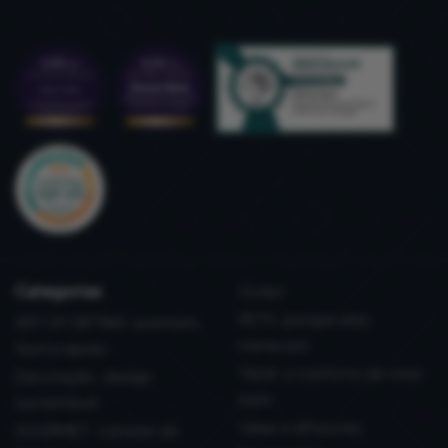
Categorias
Outlet
PETS: porque eles
ART OF GIFTING: premium,
merecem
fácil e rápido
Têxtil: o conforto de viver
Decoração: design
bem
sustentável
Velas e difusores
GOURMET: o prazer de